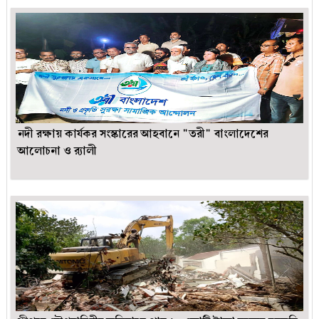
নদী রক্ষায় কার্যকর সংস্কারের আহবানে "তরী" বাংলাদেশের
আলোচনা ও র‍্যালী