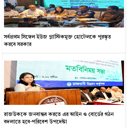
সর্বপ্রথম সিঙ্গেল ইউজ প্লাস্টিকমুক্ত হোটেলকে পুরস্কৃত
করবে সরকার
রাজউককে জনবান্ধব করতে এর আইন ও বোর্ডের গঠন
বদলাতে হবে-পরিবেশ উপদেষ্টা