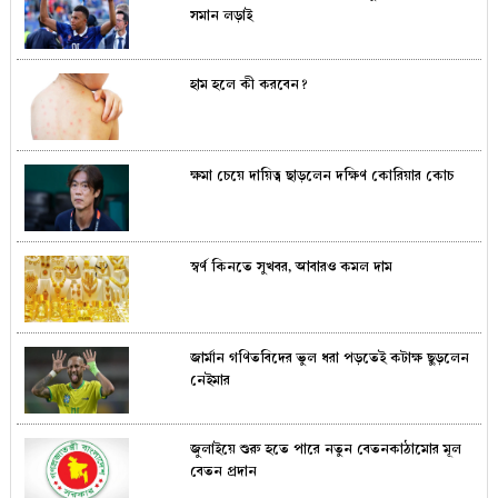
সমান লড়াই
হাম হলে কী করবেন?
ক্ষমা চেয়ে দায়িত্ব ছাড়লেন দক্ষিণ কোরিয়ার কোচ
স্বর্ণ কিনতে সুখবর, আবারও কমল দাম
জার্মান গণিতবিদের ভুল ধরা পড়তেই কটাক্ষ ছুড়লেন
নেইমার
জুলাইয়ে শুরু হতে পারে নতুন বেতনকাঠামোর মূল
বেতন প্রদান