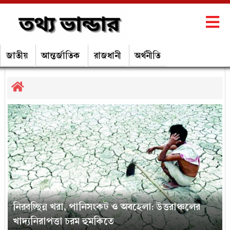
জাতীয়
আন্তর্জাতিক
রাজধানী
অর্থনীতি
পরিবেশ-পর্যটন
নিরবচ্ছিন্ন খরা, পানিসংকট ও অবহেলা: উত্তরাঞ্চলের
খাদ্যনিরাপত্তা চরম হুমকিতে