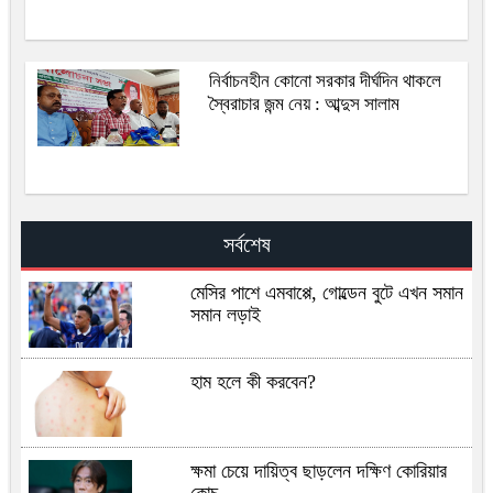
নির্বাচনহীন কোনো সরকার দীর্ঘদিন থাকলে
স্বৈরাচার জন্ম নেয় : আব্দুস সালাম
সর্বশেষ
মেসির পাশে এমবাপ্পে, গোল্ডেন বুটে এখন সমান
সমান লড়াই
হাম হলে কী করবেন?
ক্ষমা চেয়ে দায়িত্ব ছাড়লেন দক্ষিণ কোরিয়ার
কোচ