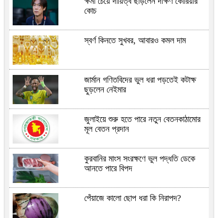
ক্ষমা চেয়ে দায়িত্ব ছাড়লেন দক্ষিণ কোরিয়ার
কোচ
স্বর্ণ কিনতে সুখবর, আবারও কমল দাম
জার্মান গণিতবিদের ভুল ধরা পড়তেই কটাক্ষ
ছুড়লেন নেইমার
জুলাইয়ে শুরু হতে পারে নতুন বেতনকাঠামোর
মূল বেতন প্রদান
কুরবানির মাংস সংরক্ষণে ভুল পদ্ধতি ডেকে
আনতে পারে বিপদ
পেঁয়াজে কালো ছোপ ধরা কি নিরাপদ?