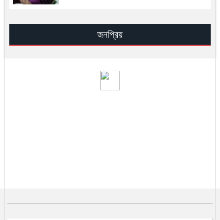
সূরা ইখলাসের ফযিলত, তাফসির ও আমল —
সহিহ হাদিসের আলোকে জান্নাতের সুসংবাদ
জনপ্রিয়
সিআইএ–ইসরায়েল মিলে খামেনির অবস্থান
শনাক্তের রহস্য
খামেনি হত্যার পর ইরান কোন পথে
খামেনি নিহত: ইরানের নেতৃত্বে কে আসছেন
সামনে?
ভ্যাট কমলো এলপি গ্যাসের
২৫ জেলা মন্ত্রিসভায় প্রতিনিধিত্বহীন