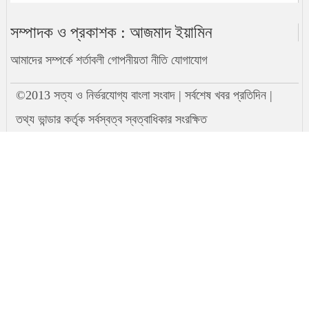
সম্পাদক ও প্রকাশক : আজমাদ ইয়ামিন
বিক্ষোভকারীদের ফাঁসি না দিতে ইরানকে
ট্রাম্পের হুঁশিয়ারি
আমাদের সম্পর্কে
শর্তাবলী
গোপনীয়তা নীতি
যোগাযোগ
খালেদা জিয়া কেন পরিচিত ‘আপসহীন’ নেত্রী
©2013 সত্য ও নির্ভরযোগ্য বাংলা সংবাদ | সর্বশেষ খবর প্রতিদিন |
হিসেবে
তথ্য ভান্ডার কর্তৃক সর্বস্বত্ব স্বত্বাধিকার সংরক্ষিত
রুমিন ফারহানা মনোনয়নপত্র জমা দিয়ে
জানালেন, ‘এ ভোট অন্যায়ের বিরুদ্ধে’
এনসিপির মুখপাত্র হলেন আসিফ মাহমুদ,
নির্বাচনে না করার সিদ্ধান্ত
জামায়াত জোটে ‘না’—নাহিদ ইসলামকে
আপত্তির চিঠি এনসিপি নেতাদের