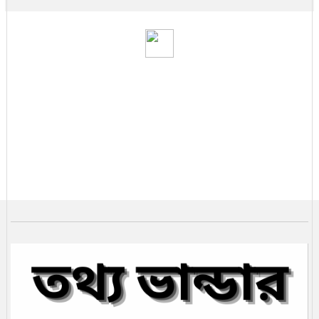
সিআইএ–ইসরায়েল মিলে খামেনির অবস্থান
শনাক্তের রহস্য
খামেনি হত্যার পর ইরান কোন পথে
খামেনি নিহত: ইরানের নেতৃত্বে কে আসছেন
সামনে?
ভ্যাট কমলো এলপি গ্যাসের
২৫ জেলা মন্ত্রিসভায় প্রতিনিধিত্বহীন
নতুন মন্ত্রিসভার দায়িত্ব তালিকা