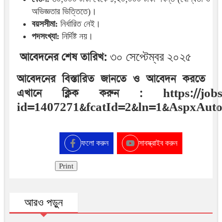
অভিজ্ঞতার ভিত্তিতে)।
বয়সসীমা:
নির্ধারিত নেই।
পদসংখ্যা:
নির্দিষ্ট নয়।
আবেদনের শেষ তারিখ:
৩০ সেপ্টেম্বর ২০২৫
আবেদনের বিস্তারিত জানতে ও আবেদন করতে
এখানে ক্লিক করুন : https://jobs.b
id=1407271&fcatId=2&ln=1&AspxAuto
ফলো করুন
সাবস্ক্রাইব করুন
Print
আরও পড়ুন