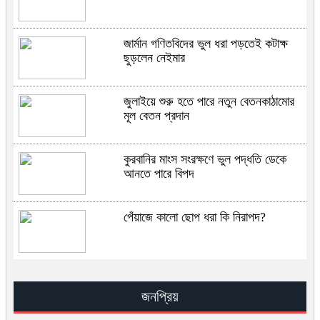
জার্মান গণিতবিদের ভুল ধরা পড়তেই কটাক্ষ
ছুড়লেন নেইমার
জুলাইয়ে শুরু হতে পারে নতুন বেতনকাঠামোর
মূল বেতন প্রদান
কুরবানির মাংস সংরক্ষণে ভুল পদ্ধতি ডেকে
আনতে পারে বিপদ
পেঁয়াজে কালো ছোপ ধরা কি নিরাপদ?
সূরা ইখলাসের ফযিলত, তাফসির ও আমল —
সহিহ হাদিসের আলোকে জান্নাতের সুসংবাদ
জনপ্রিয়