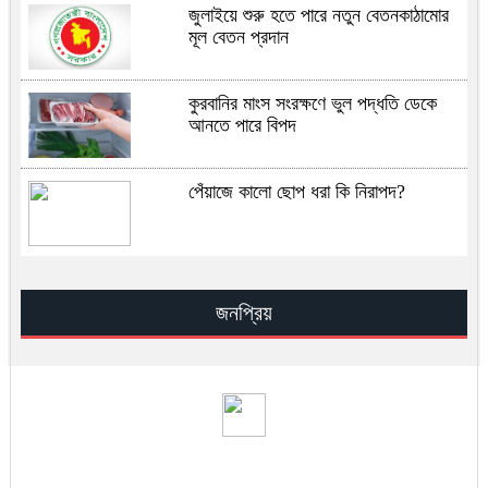
জুলাইয়ে শুরু হতে পারে নতুন বেতনকাঠামোর
মূল বেতন প্রদান
কুরবানির মাংস সংরক্ষণে ভুল পদ্ধতি ডেকে
আনতে পারে বিপদ
পেঁয়াজে কালো ছোপ ধরা কি নিরাপদ?
সূরা ইখলাসের ফযিলত, তাফসির ও আমল —
সহিহ হাদিসের আলোকে জান্নাতের সুসংবাদ
জনপ্রিয়
সিআইএ–ইসরায়েল মিলে খামেনির অবস্থান
শনাক্তের রহস্য
খামেনি হত্যার পর ইরান কোন পথে