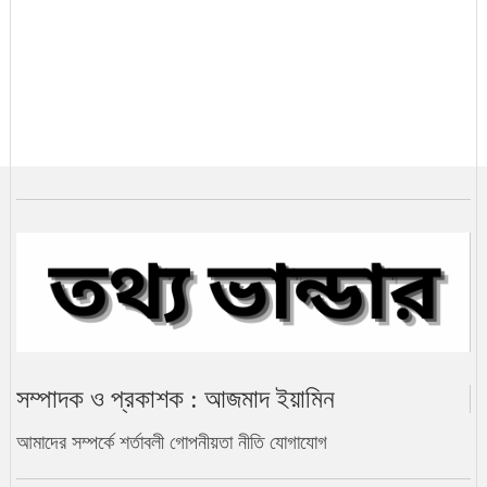
খামেনি নিহত: ইরানের নেতৃত্বে কে আসছেন
সামনে?
ভ্যাট কমলো এলপি গ্যাসের
২৫ জেলা মন্ত্রিসভায় প্রতিনিধিত্বহীন
নতুন মন্ত্রিসভার দায়িত্ব তালিকা
সম্পাদক ও প্রকাশক : আজমাদ ইয়ামিন
বিক্ষোভকারীদের ফাঁসি না দিতে ইরানকে
ট্রাম্পের হুঁশিয়ারি
আমাদের সম্পর্কে
শর্তাবলী
গোপনীয়তা নীতি
যোগাযোগ