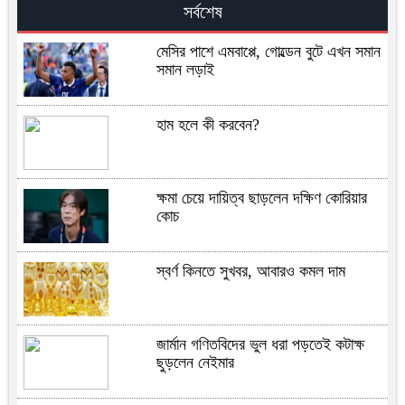
সর্বশেষ
মেসির পাশে এমবাপ্পে, গোল্ডেন বুটে এখন সমান
সমান লড়াই
হাম হলে কী করবেন?
ক্ষমা চেয়ে দায়িত্ব ছাড়লেন দক্ষিণ কোরিয়ার
কোচ
স্বর্ণ কিনতে সুখবর, আবারও কমল দাম
জার্মান গণিতবিদের ভুল ধরা পড়তেই কটাক্ষ
ছুড়লেন নেইমার