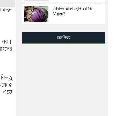
পেঁয়াজে কালো ছোপ ধরা কি
 বা ভুল
নিরাপদ?
সূরা ইখলাসের ফযিলত, তাফসির ও
আমল — সহিহ হাদিসের আলোকে
জনপ্রিয়
জান্নাতের সুসংবাদ
ত নয়।
াংসের
সিআইএ–ইসরায়েল মিলে খামেনির
অবস্থান শনাক্তের রহস্য
খামেনি হত্যার পর ইরান কোন পথে
কিন্তু
থেকে ৫
ত। এতে
খামেনি নিহত: ইরানের নেতৃত্বে কে
আসছেন সামনে?
ভ্যাট কমলো এলপি গ্যাসের