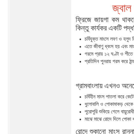
জ্বাল
ফ্রিজে জায়গা কম থাকল
কিন্তু কার্যকর একটি পদ্
চর্বিযুক্ত মাংসে লবণ ও হলুদ
এতে জীবাণু ধ্বংস হয় এবং ম
গরমে প্রায় ১২ ঘণ্টা ও শীতে 
প্রতিদিন পুনরায় গরম করে ঠা
গ্রামবাংলায় এখনও অনেক
চর্বিহীন মাংস পাতলা করে কে
ধুলোবালি ও পোকামাকড় থেকে 
পুরোপুরি শুকিয়ে গেলে বায়ুরো
মাঝে মাঝে রোদে দিলে পোকা
রোদে শুকানো মাংস রান