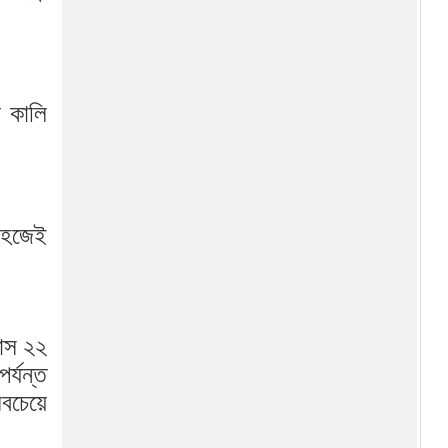
এনসিপির মুখপাত্র হলেন আসিফ
মাহমুদ, নির্বাচনে না করার সিদ্ধান্ত
জামায়াত জোটে ‘না’—নাহিদ
র কালি
ইসলামকে আপত্তির চিঠি এনসিপি
নেতাদের
 সহজেই
নাস ২২
র্যন্ত
সবচেয়ে