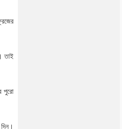
রিজের
২৫ জেলা মন্ত্রিসভায়
প্রতিনিধিত্বহীন
নতুন মন্ত্রিসভার দায়িত্ব তালিকা
ে। তাই
বিক্ষোভকারীদের ফাঁসি না দিতে
ইরানকে ট্রাম্পের হুঁশিয়ারি
র পুরো
খালেদা জিয়া কেন পরিচিত
‘আপসহীন’ নেত্রী হিসেবে
রুমিন ফারহানা মনোনয়নপত্র জমা
দিয়ে জানালেন, ‘এ ভোট অন্যায়ের
বিরুদ্ধে’
ে দিন।