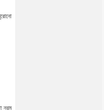
ুরোনো
তা নরম