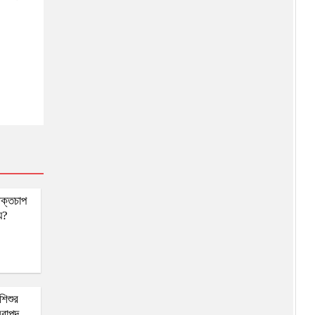
ক্তচাপ
য়?
শিশুর
িরাপদ