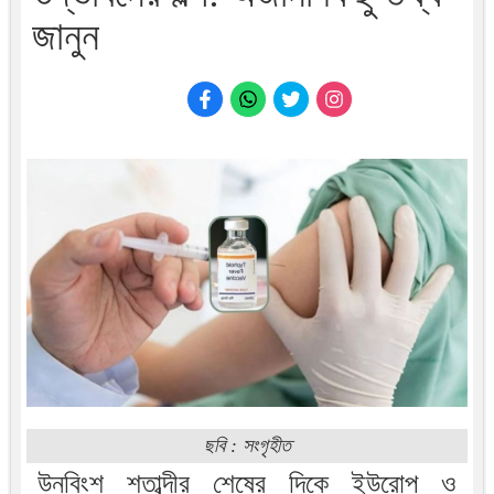
জানুন
ছবি : সংগৃহীত
উনবিংশ শতাব্দীর শেষের দিকে ইউরোপ ও