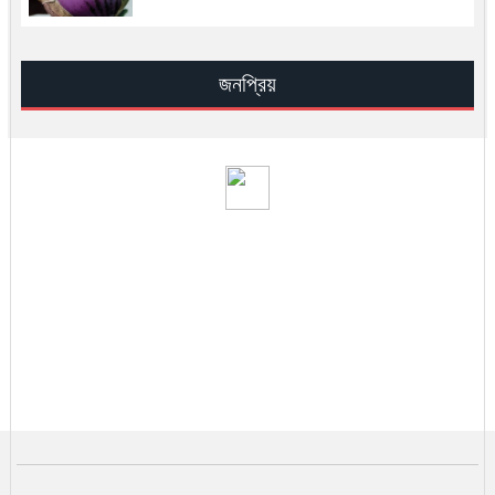
সূরা ইখলাসের ফযিলত, তাফসির ও আমল —
সহিহ হাদিসের আলোকে জান্নাতের সুসংবাদ
জনপ্রিয়
সিআইএ–ইসরায়েল মিলে খামেনির অবস্থান
শনাক্তের রহস্য
খামেনি হত্যার পর ইরান কোন পথে
খামেনি নিহত: ইরানের নেতৃত্বে কে আসছেন
সামনে?
ভ্যাট কমলো এলপি গ্যাসের