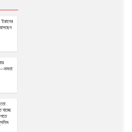
এনসিপির মুখপাত্র হলেন আসিফ
মাহমুদ, নির্বাচনে না করার সিদ্ধান্ত
: ইরানের
জামায়াত জোটে ‘না’—নাহিদ
ে আসছেন
ইসলামকে আপত্তির চিঠি এনসিপি
নেতাদের
মার
”—মমতা
মতো
 যাচ্ছে
পেতে
ুসলিম