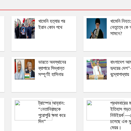
খামেনি হত্যার পর
খামেনি নিহত
ইরান কোন পথে
নেতৃত্বে ক
সামনে?
ভারতে অবস্থানের
বাংলাদেশ আ
ব্যাপারে সিদ্ধান্ত
হৃদয়ের দেশ
সম্পূর্ণই হাসিনার
বন্দ্যোপাধ্যায়
ট্রাম্পের আহ্বান:
প্রথমবারের 
“নেতানিয়াহুকে
ইতিহাস গড়তে
পুরোপুরি ক্ষমা করে
নিউইয়র্ক —
দিন”
চলেছে এক ম
মেয়র।