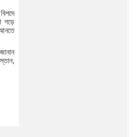
 বিপদে
২৫ জেলা মন্ত্রিসভায়
প্রতিনিধিত্বহীন
া গড়ে
ে আনতে
নতুন মন্ত্রিসভার দায়িত্ব তালিকা
 জানান
স্তান,
বিক্ষোভকারীদের ফাঁসি না দিতে
ইরানকে ট্রাম্পের হুঁশিয়ারি
খালেদা জিয়া কেন পরিচিত
‘আপসহীন’ নেত্রী হিসেবে
রুমিন ফারহানা মনোনয়নপত্র জমা
দিয়ে জানালেন, ‘এ ভোট অন্যায়ের
বিরুদ্ধে’