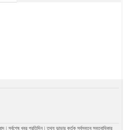
| সর্বশেষ খবর প্রতিদিন | তথ্য ভান্ডার কর্তৃক সর্বস্বত্ব স্বত্বাধিকার