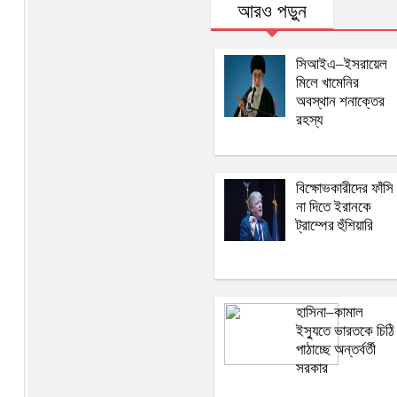
আরও পড়ুন
সিআইএ–ইসরায়েল
মিলে খামেনির
অবস্থান শনাক্তের
রহস্য
বিক্ষোভকারীদের ফাঁসি
না দিতে ইরানকে
ট্রাম্পের হুঁশিয়ারি
হাসিনা–কামাল
ইস্যুতে ভারতকে চিঠি
পাঠাচ্ছে অন্তর্বর্তী
সরকার