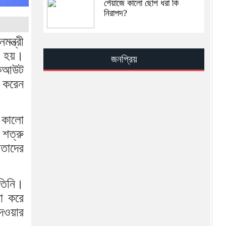
পেঁয়াজে কালো ছোপ ধরা কি
নিরাপদ?
ন্ত্রী
সূরা ইখলাসের ফযিলত, তাফসির ও
আমল — সহিহ হাদিসের আলোকে
ে হয়।
জনপ্রিয়
জান্নাতের সুসংবাদ
়াকআউট
ু করেন
সিআইএ–ইসরায়েল মিলে খামেনির
অবস্থান শনাক্তের রহস্য
। কালো
খামেনি হত্যার পর ইরান কোন পথে
 শত্রু
 তাদের
খামেনি নিহত: ইরানের নেতৃত্বে কে
আসছেন সামনে?
 তিনি।
সা করে
ভ্যাট কমলো এলপি গ্যাসের
েওয়ার