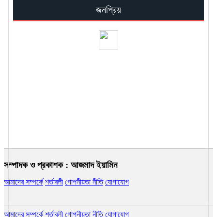
জনপ্রিয়
জুলাইয়ে শুরু হতে পারে নতুন বেতনকাঠামোর
মূল বেতন প্রদান
কুরবানির মাংস সংরক্ষণে ভুল পদ্ধতি ডেকে
আনতে পারে বিপদ
সম্পাদক ও প্রকাশক : আজমাদ ইয়ামিন
আমাদের সম্পর্কে
শর্তাবলী
গোপনীয়তা নীতি
যোগাযোগ
পেঁয়াজে কালো ছোপ ধরা কি নিরাপদ?
আমাদের সম্পর্কে
শর্তাবলী
গোপনীয়তা নীতি
যোগাযোগ