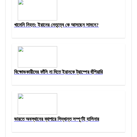
খামেনি নিহত: ইরানের নেতৃত্বে কে আসছেন সামনে?
বিক্ষোভকারীদের ফাঁসি না দিতে ইরানকে ট্রাম্পের হুঁশিয়ারি
ভারতে অবস্থানের ব্যাপারে সিদ্ধান্ত সম্পূর্ণই হাসিনার