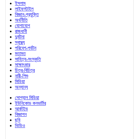
ইসলাম
লাইফস্টাইল
বিজ্ঞান-প্রযুক্তি
অর্থনীতি
যোগাযোগ
রাজধানী
দুর্ঘটনা
স্বাস্থ্য
পরিবেশ-পর্যটন
মতামত
সাহিত্য-সংস্কৃতি
সাক্ষাৎকার
চিত্র-বিচিত্র
নারী-শিশু
মিডিয়া
অন্যান্য
সোশ্যাল মিডিয়া
ইউনিকোড কনভার্টার
আর্কাইভ
বিজ্ঞাপন
ছবি
ভিডিও