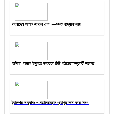
বাংলাদেশ আমার হৃদয়ের দেশ”—মমতা বন্দ্যোপাধ্যায়
হাসিনা–কামাল ইস্যুতে ভারতকে চিঠি পাঠাচ্ছে অন্তর্বর্তী সরকার
ট্রাম্পের আহ্বান: “নেতানিয়াহুকে পুরোপুরি ক্ষমা করে দিন”