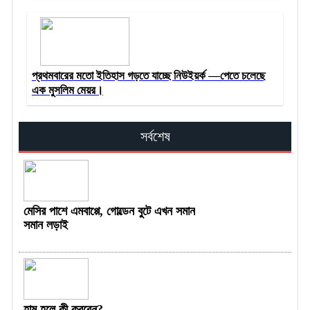
প্রথমবারের মতো ইতিহাস গড়তে যাচ্ছে নিউইয়র্ক —পেতে চলেছে
এক মুসলিম মেয়র।
সর্বশেষ
মেসির পাশে এমবাপ্পে, গোল্ডেন বুটে এখন সমান
সমান লড়াই
হাম হলে কী করবেন?