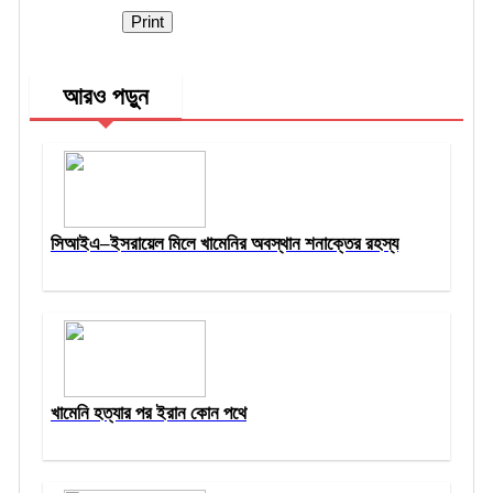
Print
আরও পড়ুন
সিআইএ–ইসরায়েল মিলে খামেনির অবস্থান শনাক্তের রহস্য
খামেনি হত্যার পর ইরান কোন পথে