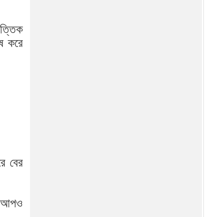
ত্তিক
২৫ জেলা মন্ত্রিসভায়
েষ করে
প্রতিনিধিত্বহীন
নতুন মন্ত্রিসভার দায়িত্ব তালিকা
বিক্ষোভকারীদের ফাঁসি না দিতে
ইরানকে ট্রাম্পের হুঁশিয়ারি
খালেদা জিয়া কেন পরিচিত
রে বের
‘আপসহীন’ নেত্রী হিসেবে
রুমিন ফারহানা মনোনয়নপত্র জমা
দিয়ে জানালেন, ‘এ ভোট অন্যায়ের
মেকআপও
বিরুদ্ধে’