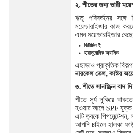
২. শীতের জন্য ভারী ময়ে
ঋতু পরিবর্তনের সঙ্গ
ময়েশ্চারাইজার কাজ করল
এমন ময়েশ্চারাইজার বেছ
ভিটামিন ই
হায়ালুরোনিক অ্যাসিড
এছাড়াও প্রাকৃতিক বিকল্
নারকেল তেল, কাস্টর অয়ে
৩. শীতে সানস্ক্রিন বাদ
শীতে সূর্য লুকিয়ে থাকত
হওয়ার আগে SPF যুক্ত সা
এটি ত্বকে পিগমেন্টেশন, 
আপনি চাইলে হালকা ফাউন্
সেট হবে, সুরক্ষাও মিলব