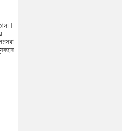
এনসিপির মুখপাত্র হলেন আসিফ
মাহমুদ, নির্বাচনে না করার সিদ্ধান্ত
 তোলা।
জামায়াত জোটে ‘না’—নাহিদ
রে।
ইসলামকে আপত্তির চিঠি এনসিপি
সমস্যা
নেতাদের
্যবহার
।