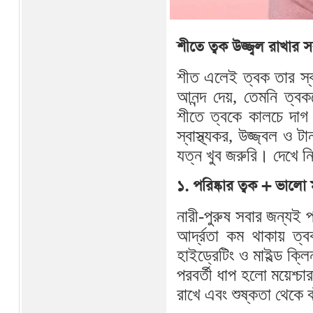
শীতে ত্বক উজ্জ্বল রাখার
শীত এলেই ত্বক তার স্বা
আনন্দ দেয়, তেমনি ত্
শীতে ত্বকে কালচে দাগ
স্বাস্থ্যকর, উজ্জ্বল ও
যত্ন খুব জরুরি। দেখে নি
১. পরিষ্কার ত্বক + ভালো 
নারী-পুরুষ সবার জন্যই
আর্দ্রতা কম থাকায় ত্ব
হাইড্রেটিং ও মাইল্ড ক্
পরবর্তী ধাপ হলো ময়েশ্চ
রাখে এবং শুষ্কতা থেকে ব