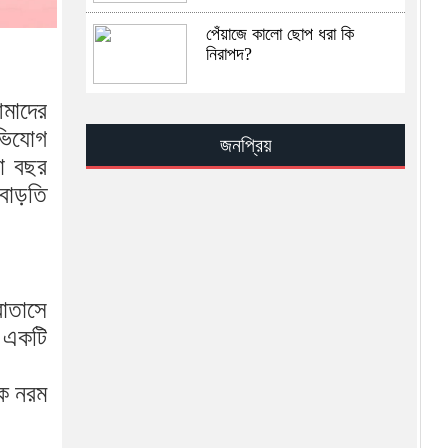
পেঁয়াজে কালো ছোপ ধরা কি
নিরাপদ?
আমাদের
সূরা ইখলাসের ফযিলত, তাফসির ও
আমল — সহিহ হাদিসের আলোকে
অভিযোগ
জনপ্রিয়
জান্নাতের সুসংবাদ
রা বছর
বাড়তি
সিআইএ–ইসরায়েল মিলে খামেনির
অবস্থান শনাক্তের রহস্য
খামেনি হত্যার পর ইরান কোন পথে
বাতাসে
য় একটি
খামেনি নিহত: ইরানের নেতৃত্বে কে
আসছেন সামনে?
কে নরম
ভ্যাট কমলো এলপি গ্যাসের