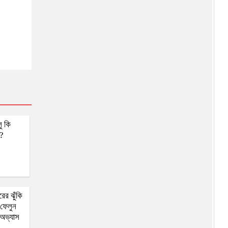
ু কি
দ?
রের ঝুঁকি
ফেলুন
অভ্যাস