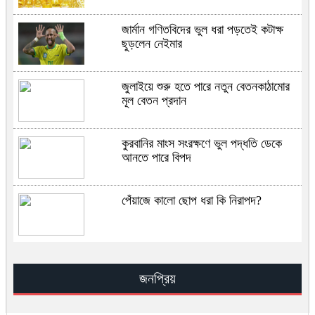
জার্মান গণিতবিদের ভুল ধরা পড়তেই কটাক্ষ
ছুড়লেন নেইমার
জুলাইয়ে শুরু হতে পারে নতুন বেতনকাঠামোর
মূল বেতন প্রদান
কুরবানির মাংস সংরক্ষণে ভুল পদ্ধতি ডেকে
আনতে পারে বিপদ
পেঁয়াজে কালো ছোপ ধরা কি নিরাপদ?
সূরা ইখলাসের ফযিলত, তাফসির ও আমল —
সহিহ হাদিসের আলোকে জান্নাতের সুসংবাদ
জনপ্রিয়
সিআইএ–ইসরায়েল মিলে খামেনির অবস্থান