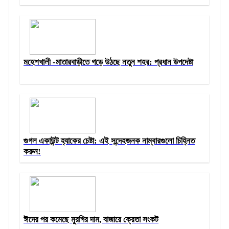
মহেশখালী -মাতারবাড়ীতে গড়ে উঠছে নতুন শহর: প্রধান উপদেষ্টা
গুগল একাউন্ট হ্যাকের চেষ্টা: এই সন্দেহজনক নাম্বারগুলো চিহ্নিত
করুন!
ঈদের পর কমেছে মুরগির দাম, বাজারে ক্রেতা সংকট