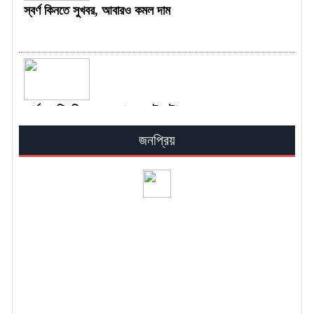
স্বর্ণ কিনতে সুখবর, আবারও কমল দাম
জার্মান গণিতবিদের ভুল ধরা পড়তেই কটাক্ষ
ছুড়লেন নেইমার
জনপ্রিয়
জুলাইয়ে শুরু হতে পারে নতুন বেতনকাঠামোর
মূল বেতন প্রদান
কুরবানির মাংস সংরক্ষণে ভুল পদ্ধতি ডেকে