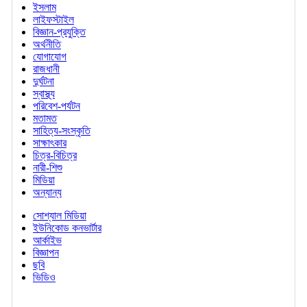
ইসলাম
লাইফস্টাইল
বিজ্ঞান-প্রযুক্তি
অর্থনীতি
যোগাযোগ
রাজধানী
দুর্ঘটনা
স্বাস্থ্য
পরিবেশ-পর্যটন
মতামত
সাহিত্য-সংস্কৃতি
সাক্ষাৎকার
চিত্র-বিচিত্র
নারী-শিশু
মিডিয়া
অন্যান্য
সোশ্যাল মিডিয়া
ইউনিকোড কনভার্টার
আর্কাইভ
বিজ্ঞাপন
ছবি
ভিডিও