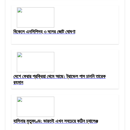
বিকেলে এনসিপিসহ ৩ দলের জোট ঘোষণা
দেশে ফেরার প্রক্রিয়া থেমে আছে: ট্রাভেল পাস চাননি তারেক
রহমান
হাসিনার মৃত্যুদণ্ড: ভারতই এখন সবচেয়ে কঠিন চ্যালেঞ্জ