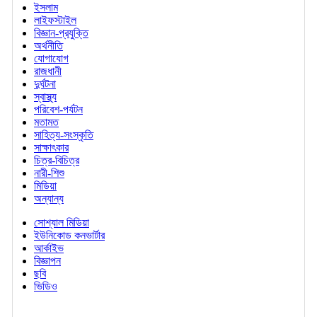
ইসলাম
লাইফস্টাইল
বিজ্ঞান-প্রযুক্তি
অর্থনীতি
যোগাযোগ
রাজধানী
দুর্ঘটনা
স্বাস্থ্য
পরিবেশ-পর্যটন
মতামত
সাহিত্য-সংস্কৃতি
সাক্ষাৎকার
চিত্র-বিচিত্র
নারী-শিশু
মিডিয়া
অন্যান্য
সোশ্যাল মিডিয়া
ইউনিকোড কনভার্টার
আর্কাইভ
বিজ্ঞাপন
ছবি
ভিডিও