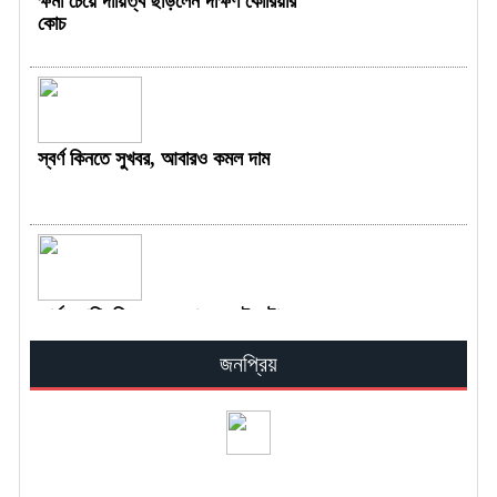
ক্ষমা চেয়ে দায়িত্ব ছাড়লেন দক্ষিণ কোরিয়ার
কোচ
স্বর্ণ কিনতে সুখবর, আবারও কমল দাম
জার্মান গণিতবিদের ভুল ধরা পড়তেই কটাক্ষ
ছুড়লেন নেইমার
জনপ্রিয়
জুলাইয়ে শুরু হতে পারে নতুন বেতনকাঠামোর
মূল বেতন প্রদান