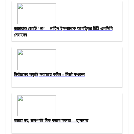
জামায়াত জোটে ‘না’—নাহিদ ইসলামকে আপত্তির চিঠি এনসিপি
নেতাদের
নির্বাচনের লড়াই সবচেয়ে কঠিন : মির্জা ফখরুল
ভারত নয়, জনগণই ঠিক করবে ক্ষমতা—হাসনাত