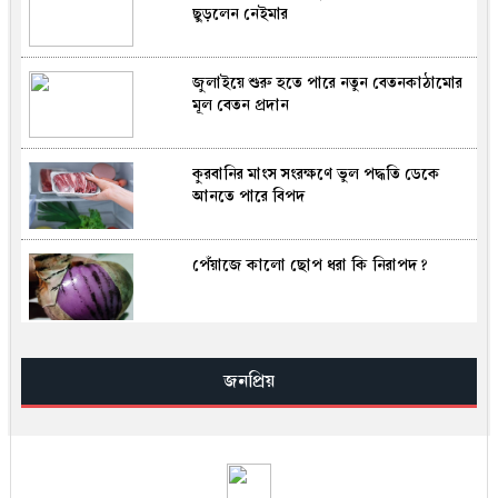
ছুড়লেন নেইমার
জুলাইয়ে শুরু হতে পারে নতুন বেতনকাঠামোর
মূল বেতন প্রদান
কুরবানির মাংস সংরক্ষণে ভুল পদ্ধতি ডেকে
আনতে পারে বিপদ
পেঁয়াজে কালো ছোপ ধরা কি নিরাপদ?
সূরা ইখলাসের ফযিলত, তাফসির ও আমল —
সহিহ হাদিসের আলোকে জান্নাতের সুসংবাদ
জনপ্রিয়
সিআইএ–ইসরায়েল মিলে খামেনির অবস্থান
শনাক্তের রহস্য