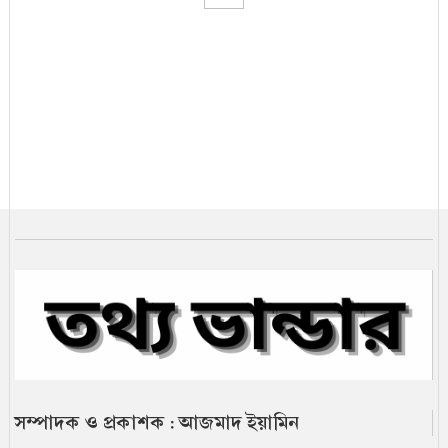
খামেনি হত্যার পর ইরান কোন পথে
খামেনি নিহত: ইরানের নেতৃত্বে কে আসছেন
সামনে?
ভ্যাট কমলো এলপি গ্যাসের
২৫ জেলা মন্ত্রিসভায় প্রতিনিধিত্বহীন
নতুন মন্ত্রিসভার দায়িত্ব তালিকা
সম্পাদক ও প্রকাশক : আজমাদ ইয়ামিন
বিক্ষোভকারীদের ফাঁসি না দিতে ইরানকে