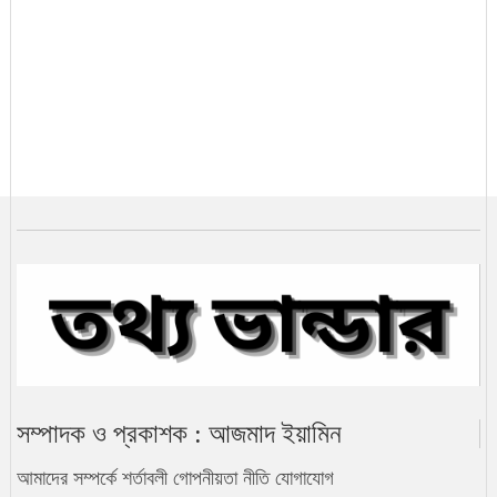
খামেনি নিহত: ইরানের নেতৃত্বে কে আসছেন
সামনে?
ভ্যাট কমলো এলপি গ্যাসের
২৫ জেলা মন্ত্রিসভায় প্রতিনিধিত্বহীন
নতুন মন্ত্রিসভার দায়িত্ব তালিকা
সম্পাদক ও প্রকাশক : আজমাদ ইয়ামিন
বিক্ষোভকারীদের ফাঁসি না দিতে ইরানকে
ট্রাম্পের হুঁশিয়ারি
আমাদের সম্পর্কে
শর্তাবলী
গোপনীয়তা নীতি
যোগাযোগ