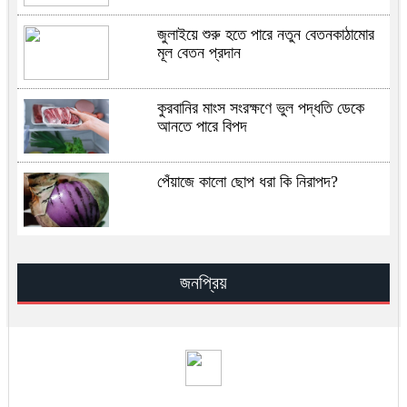
জুলাইয়ে শুরু হতে পারে নতুন বেতনকাঠামোর
মূল বেতন প্রদান
কুরবানির মাংস সংরক্ষণে ভুল পদ্ধতি ডেকে
আনতে পারে বিপদ
পেঁয়াজে কালো ছোপ ধরা কি নিরাপদ?
সূরা ইখলাসের ফযিলত, তাফসির ও আমল —
সহিহ হাদিসের আলোকে জান্নাতের সুসংবাদ
জনপ্রিয়
সিআইএ–ইসরায়েল মিলে খামেনির অবস্থান
শনাক্তের রহস্য
খামেনি হত্যার পর ইরান কোন পথে