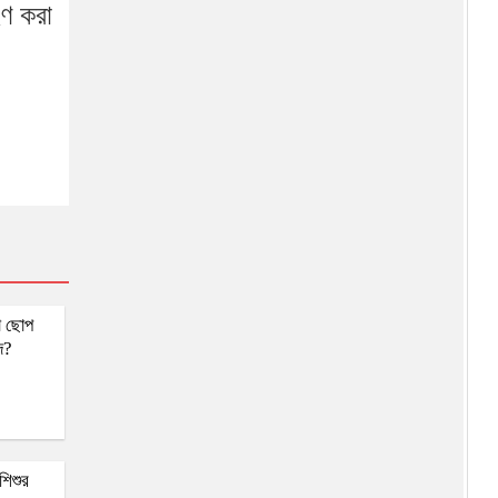
এনসিপির মুখপাত্র হলেন আসিফ
হণ করা
মাহমুদ, নির্বাচনে না করার সিদ্ধান্ত
জামায়াত জোটে ‘না’—নাহিদ
ইসলামকে আপত্তির চিঠি এনসিপি
নেতাদের
লো ছোপ
দ?
শিশুর