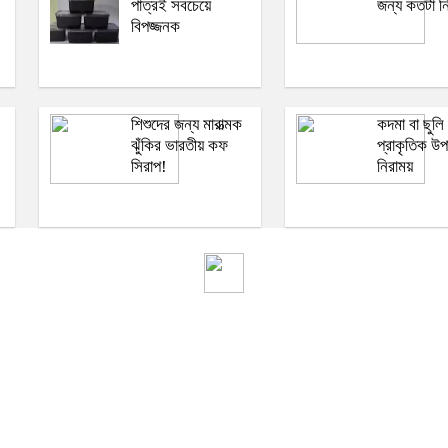
পাত্রই সবচেয়ে
জন্য কতটা ন
বিপজ্জনক
শিশুদের জন্য মারাত্মক
কদমা বা ছুলি
:
ঝুঁকির ভারতীয় কফ
প্রাকৃতিক উপ
সিরাপ!
নিরাময়